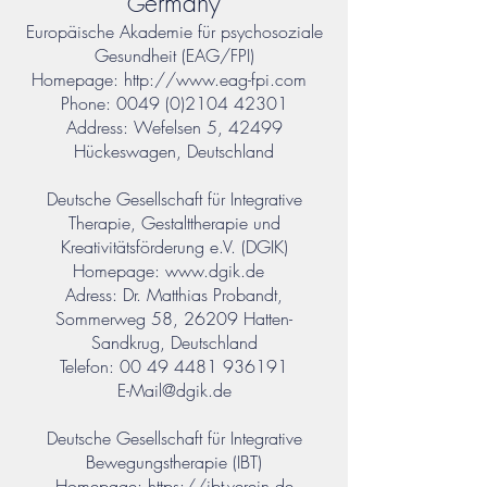
ermany
G
Europäische Akademie für psychosoziale
Gesundheit (EAG/FPI)
Homepage:
http://www.eag-fpi.com
Phone:
0049 (0)2104 42301
Address: Wefelsen 5, 42499
Hückeswagen, Deutschland
Deutsche Gesellschaft für Integrative
Therapie, Gestalttherapie und
Kreativitätsförderung e.V. (DGIK)
Homepage:
www.dgik.de
Adress: Dr. Matthias Probandt,
Sommerweg 58, 26209 Hatten-
Sandkrug, Deutschland
Telefon:
00 49 4481 936191
E-Mail@dgik.de
Deutsche Gesellschaft für Integrative
Bewegungstherapie (IBT)
Homepage:
https://ibt-verein.de