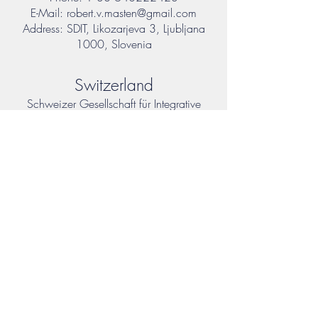
E-Mail:
robert.v.masten@gmail.com
Address: SDIT, Likozarjeva 3, Ljubljana
1000, Slovenia
Switzerland
Schweizer Gesellschaft für Integrative
Therapie (SGIT)
Homepage:
http://www.integrativetherapie-
schweiz.ch
E-Mail:
info@integrativetherapie-
schweiz.ch
annatina.escher@integrativetherapie-
schweiz.ch
Address: SGIT, 80
00
Zürich, Switzerland
Stiftung Europäische Akademie für
biopsychosoziale Gesundheit und
Integrative Therapie (SEAG)